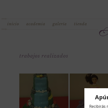
inicio
academia
galería
tienda
trabajos realizados