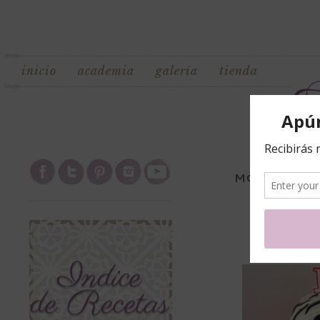
inicio
academia
galería
tienda
MONTHLY AR