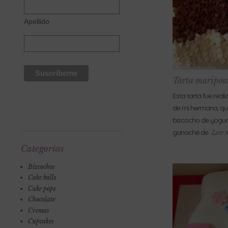
Apellido
Tarta maripos
Esta tarta fue rea
de mi hermana, qu
bizcocho de yogur 
ganaché de
Leer 
Categorías
Bizcochos
Cake balls
Cake pops
Chocolate
Cremas
Cupcakes