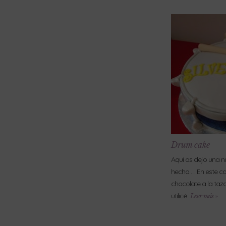
Drum cake
Aquí os dejo una n
hecho….. En este c
chocolate a la taza
utilicé
Leer más »