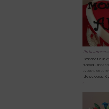
Tarta aniversa
Esta tarta fue un e
cumplía 2 años con
bizcocho de butter
rellenos: ganaché 
»