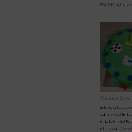
Monster High y
Lee
Simpson Cake
Esta es la tarta qu
sobrino Joel. En la
toda la familia!! E
relleno con
Leer má