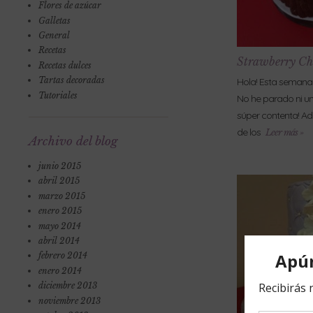
Flores de azúcar
Galletas
General
Recetas
Strawberry Ch
Recetas dulces
Tartas decoradas
Hola! Esta semana 
Tutoriales
No he parado ni un
súper contenta! Ad
de los
Leer más »
Archivo del blog
junio 2015
abril 2015
marzo 2015
enero 2015
mayo 2014
abril 2014
febrero 2014
enero 2014
diciembre 2013
noviembre 2013