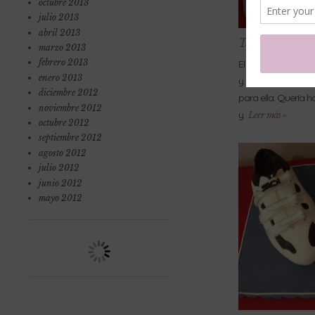
octubre 2013
julio 2013
abril 2013
Tarta para mi
marzo 2013
febrero 2013
El domingo mi he
enero 2013
y estaba claro q no
diciembre 2012
para ella. Quería h
noviembre 2012
y
Leer más »
octubre 2012
septiembre 2012
agosto 2012
julio 2012
junio 2012
mayo 2012