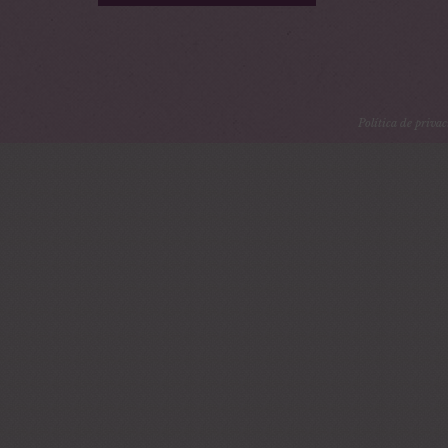
Tarta libro «U
corriente»
Tarta caja de r