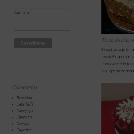
Apellido
Tarta de choco
Y aquí os dejo la t
receta!! Ingredient
chocolate a la taz
200 grs de harina 
Categorías
Bizcochos
Cake balls
Cake pops
Chocolate
Cremas
Cupcakes