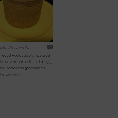
ocho de vainilla
7
 todos!! Aquí os dejo la receta del
ho de vainilla, es del libro de Peggy
en: Ingredientes (para realizar 1
cho
Leer más »