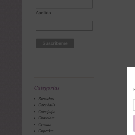
Apellido
Categorías
Bizcochos
Cake balls
Cake pops
Chocolate
Cremas
Cupcakes