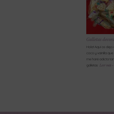
Galletas decor
Hola! Aquí os dejo 
coco y vainilla que h
me haré adicta tam
galletas
Leer más »