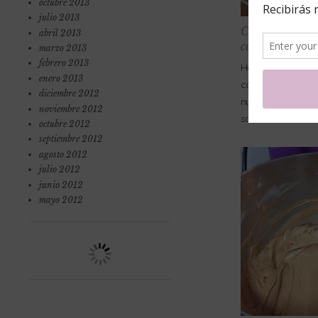
octubre 2013
julio 2013
Cookies de vain
abril 2013
con nutella
marzo 2013
febrero 2013
Hola!! Y estas son l
enero 2013
con pepitas de cho
diciembre 2012
nutella, creerme c
noviembre 2012
son
Leer más »
octubre 2012
septiembre 2012
agosto 2012
julio 2012
junio 2012
mayo 2012