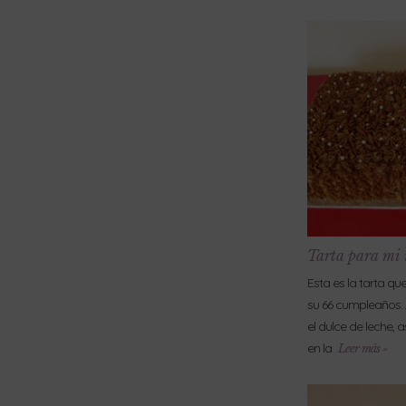
Tarta para mi
Esta es la tarta qu
su 66 cumpleaños. 
el dulce de leche, 
en la
Leer más »