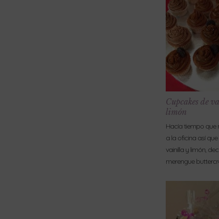
Cupcakes de va
limón
Hacía tiempo que 
a la oficina así qu
vainilla y limón, d
merengue butterc