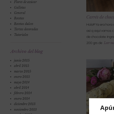
Flores de azúcar
Galletas
General
Carrés de choc
Recetas
Recetas dulces
Hola!!! Ya era hora 
Tartas decoradas
así q aquí vamos c
Tutoriales
de chocolate. Ingr
200 grs de
Leer má
Archivo del blog
junio 2015
abril 2015
marzo 2015
enero 2015
mayo 2014
abril 2014
febrero 2014
enero 2014
diciembre 2013
noviembre 2013