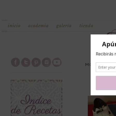
inicio
academia
galería
tienda
MONTHLY AR