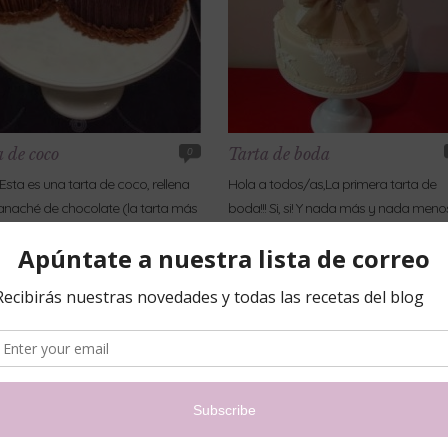
 de coco
Tarta de boda
0
! Esta es una tarta de coco, rellena
Hola a todos/as,La primera tarta de
naché de chocolate (la tarta más
boda!!! Si, si! Y nada más y nada meno
) y con dulce de leche (la más
para nuestra amiga Susana Navarro!
ña). Ambas
Esta tarta la hicimos con
Leer más »
Leer más »