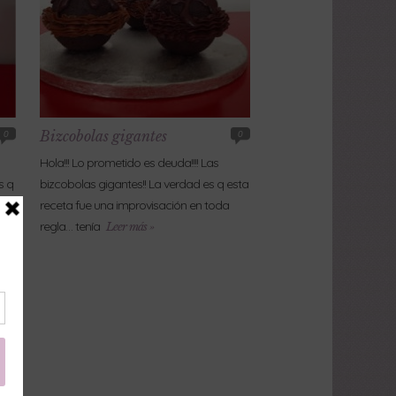
Bizcobolas gigantes
0
0
Hola!!! Lo prometido es deuda!!!! Las
s q
bizcobolas gigantes!! La verdad es q esta
receta fue una improvisación en toda
regla… tenía
Leer más »