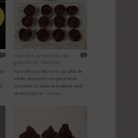
Cupcakes de vainilla con
7
0
ganaché de chocolate
eta
Y por último os dejo unos cupcakes de
vainilla, decorados con ganaché de
00
chocolate. La receta es la del red velvet
de Alma pero sin
Leer más »