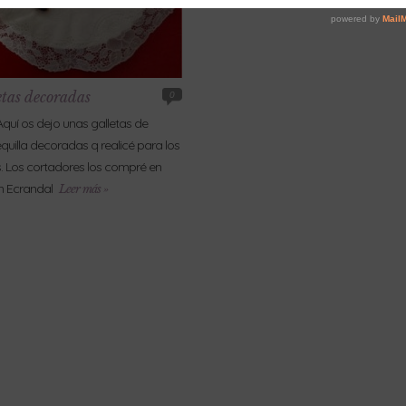
etas decoradas
0
!Aquí os dejo unas galletas de
uilla decoradas q realicé para los
. Los cortadores los compré en
n Ecrandal
Leer más »