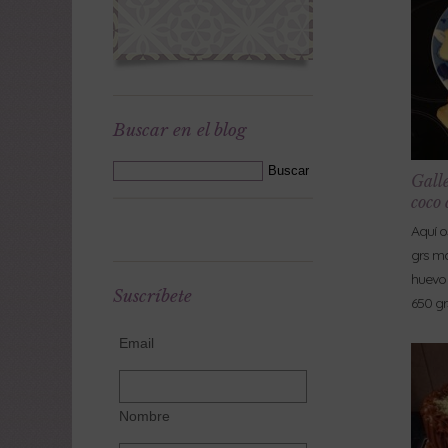
Buscar en el blog
Gall
coco 
Aquí o
grs ma
huevo 
Suscríbete
650 gr
Email
Nombre