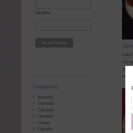
Apellido
Tarta
Hola!!
con ga
grande
peque
Categorías
Bizcochos
Cake balls
Cake pops
Chocolate
Cremas
Cupcakes