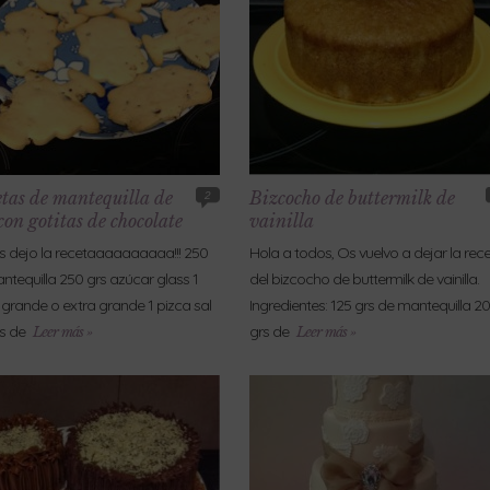
etas de mantequilla de
Bizcocho de buttermilk de
2
con gotitas de chocolate
vainilla
s dejo la recetaaaaaaaaaa!!! 250
Hola a todos, Os vuelvo a dejar la rec
ntequilla 250 grs azúcar glass 1
del bizcocho de buttermilk de vainilla.
grande o extra grande 1 pizca sal
Ingredientes: 125 grs de mantequilla 2
s de
grs de
Leer más »
Leer más »