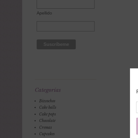
Apellido
Categorías
Bizcochos
Cake balls
Cake pops
Chocolate
Cremas
Cupcakes