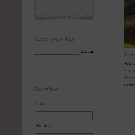
Buscar en el blog
Brow
Hola a
meses 
el blog
subie
Suscríbete
Email
Nombre