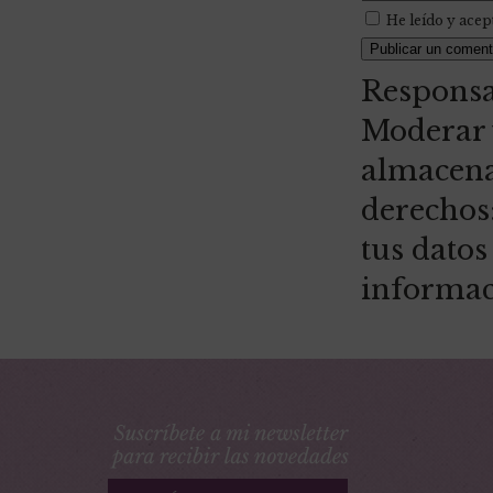
He leído y acep
Responsa
Moderar y
almacena
derechos:
tus dato
informac