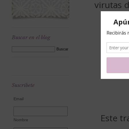
virutas 
Buscar en el blog
Suscríbete
Email
Este t
Nombre