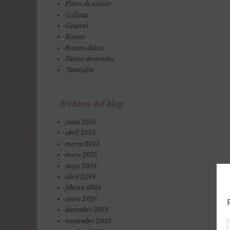
Flores de azúcar
Galletas
General
Recetas
Recetas dulces
Tartas decoradas
Tutoriales
Archivo del blog
junio 2015
abril 2015
marzo 2015
enero 2015
mayo 2014
abril 2014
febrero 2014
enero 2014
diciembre 2013
noviembre 2013