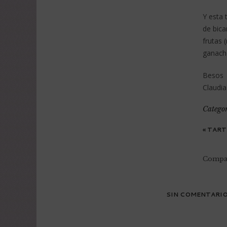
Y esta 
de bica
frutas 
ganaché
Besos
Claudia
Categor
«
TARTA
Compar
SIN COMENTARI