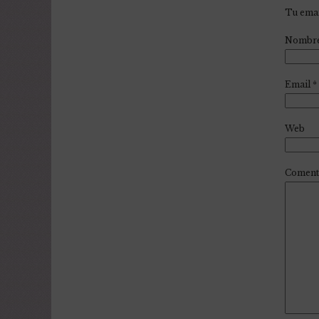
Tu emai
Nombr
Email
*
Web
Coment